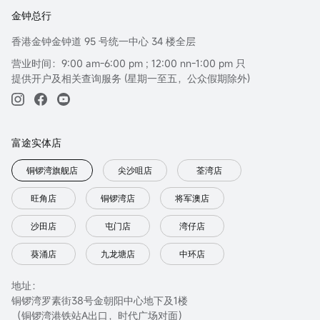
金钟总行
香港金钟金钟道 95 号统一中心 34 楼全层
营业时间：9:00 am-6:00 pm ; 12:00 nn-1:00 pm 只
提供开户及相关查询服务 (星期一至五，公众假期除外)
富途实体店
铜锣湾旗舰店
尖沙咀店
荃湾店
旺角店
铜锣湾店
将军澳店
沙田店
屯门店
湾仔店
葵涌店
九龙塘店
中环店
地址：
铜锣湾罗素街38号金朝阳中心地下及1楼
（铜锣湾港铁站A出口，时代广场对面）