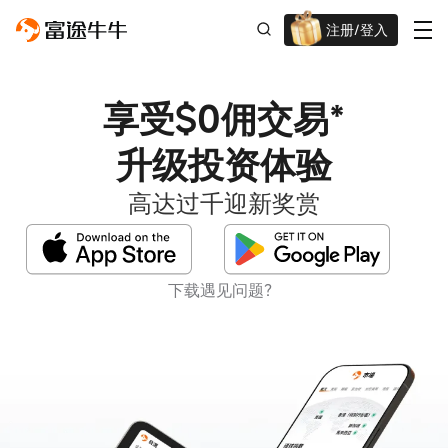
注册/登入
迎新重磅礼 股票/BTC等任你选!
享受$0佣交易*
升级投资体验
高达过千迎新奖赏
下载遇见问题？