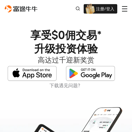
注册/登入
迎新重磅礼 股票/BTC等任你选!
享受$0佣交易*
升级投资体验
高达过千迎新奖赏
下载遇见问题？