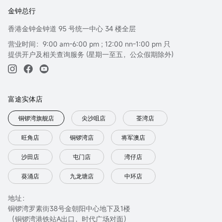
金钟总行
香港金钟金钟道 95 号统一中心 34 楼全层
营业时间：9:00 am-6:00 pm ; 12:00 nn-1:00 pm 只
提供开户及相关查询服务 (星期一至五，公众假期除外)
富途实体店
铜锣湾旗舰店
尖沙咀店
荃湾店
旺角店
铜锣湾店
将军澳店
沙田店
屯门店
湾仔店
葵涌店
九龙塘店
中环店
地址：
铜锣湾罗素街38号金朝阳中心地下及1楼
（铜锣湾港铁站A出口，时代广场对面）