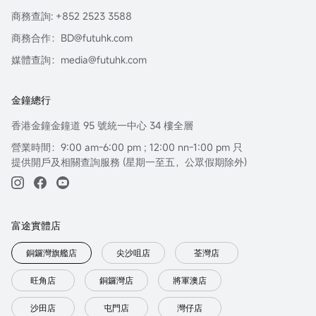
商務查詢: +852 2523 3588
商務合作：BD@futuhk.com
媒體查詢：media@futuhk.com
金鐘總行
香港金鐘金鐘道 95 號統一中心 34 樓全層
營業時間：9:00 am-6:00 pm ; 12:00 nn-1:00 pm 只
提供開戶及相關查詢服務 (星期一至五，公眾假期除外)
富途實體店
銅鑼灣旗艦店
尖沙咀店
荃灣店
旺角店
銅鑼灣店
將軍澳店
沙田店
屯門店
灣仔店