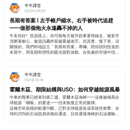
牛牛課堂
03/04 09:09
長期有答案 | 左手帳戶縮水，右手被時代追趕
——做那個炮火永遠轟不掉的人
牛友你好！投資路上，你可能每天被升跌牽著情緒走，被套牢
消磨著耐心，被資訊轟炸卻越看越迷茫。但其實，慢下來，沒
關係的。我們特地設立「長期有答案」專欄，陪你回到投資的
本質中，用長期和理性的眼光面對波動，在焦慮的市場中找回
你自己的節奏。若對此感興趣，歡迎
點擊此處
加入學習，後續
專欄有更新時會收到提醒。
在中東戰火的炮轟下，你的帳戶估計也遭受了慘烈的炮轟。美
國、歐洲、韓國、日本、中國香港等全球股市都出現了大震
牛牛課堂
蕩。美元指數反彈，油價被推高，美元反彈使得以美元計價的
03/18 10:18
貴金屬，反而打破了傳統的避險邏輯而出現下跌。
霍爾木茲、期限結構與USO：如何穿越能源風暴
市場擔憂美伊衝突長期化，導致原油價格持續處於高位，進而
推升美國通脹，最終使美聯儲無法減息。不過也有聲音認為，
中東的戰事已經來到第三週，霍爾木茲海峽——這條被稱爲全
從歷史經驗判斷，這種極端推演很可能只是又一次狼來了的心
球能源「咽喉」的要道——仍未恢復正常的脈搏。
理博弈，長期消耗對於戰爭雙方來說都難以成立。
這種空前規模的航運中斷，已對全球能源造成系統性衝擊。全
而生活中，最近估計大家也被AI發展之快給卷著跑了。打開手
球約20%的石油貿易依賴此通道，目前通過海峽的石油運輸量
機，到處都是AI迭代的新聞，誰又推出了新模型、誰靠 AI實現
已不到戰前水平的10%。布倫特原油價格自2月底以來持續上
了效率翻倍、誰因為不懂AI面臨被淘汰的風險，仿佛不跟上 AI 
行，多次測試100美元重要關口。
的腳步，就會被這個時代狠狠拋在身後。