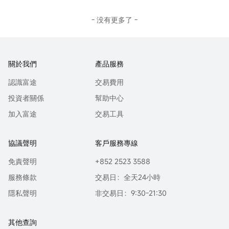
當地時間3月17日，伊朗最高國家安全委員會秘書拉里賈尼遇
這...
襲身亡。在前最高領袖哈梅內伊於2月28日遇襲身亡後，他被
視爲伊朗事實上的戰時領導人和最高決策核心。中東危機正在
- 没有更多了 -
滑向更加混亂的未知領域，此刻，霍爾木茲海峽的每一絲波
瀾，都正在被全球金融市場重新定價。
在這篇文章中，我們將剖析霍爾木茲的通航情況，以及圍繞這
一風暴眼展開的複雜角力。更進一步，Sir將帶你穿透油價波動
關於我們
產品服務
的表象，解密主流原油投資工具
$美國原油ETF (USO.US)$
長
期表現偏離油價的根本原因：期貨市場的期限結構。
認識富途
交易費用
在當下極端的Backwardation（期貨貼水）環境中，這不僅是
理解USO「結構紅利」的關鍵，更是打開一扇通往金融套利世
投資者關係
幫助中心
界的大門，將地緣政治風險轉化爲對期貨價差和期權組合的
加入富途
交易工具
精...
協議聲明
客戶服務專線
免責聲明
+852 2523 3588
服務條款
交易日：全天24小時
隱私聲明
非交易日：9:30-21:30
其他查詢