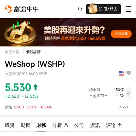
註冊/登入
迎新驚喜賞 股票/BTC等任你揀!
美股市場
個股詳情
WeShop (WSHP)
收盤價 08/06 16:00 (美東)
5.530
總市值
1.30億
+0.620
+12.63%
市盈率TTM
-1.52
最高價
最低價
成交量
盤後
5.500
-0.030
-0.54%
19:35 ET
5.793
4.861
10.91萬股
今開
昨收
成交額
5.070
4.910
58.80萬
概覽
期權
財務
分析
公司
資訊
評論
換手率
市盈率(靜)
總股本
0.82%
虧損
2346.38萬