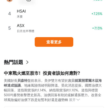
Sample Name
HSAI
4
+7.25%
禾賽
ASX
5
+7.13%
日月光半導體
查看更多
熱門話題
中東戰火燃至股市！投資者該如何應對？
美國財長
貝森特
盤前表示，美伊雙方有望於
次日就重開霍爾木茲海
峽達成協議
，地緣風險情緒明顯降溫。受此消息提振，國際油價大
幅回落，道指期貨漲約1.14%、納指期貨漲約1.10%，道指與標普
500均蓄勢衝擊歷史新高。油價回落有助於緩解通脹壓力，改善全
球風險偏好油價下跌是短暫利好還是趨勢轉
展开