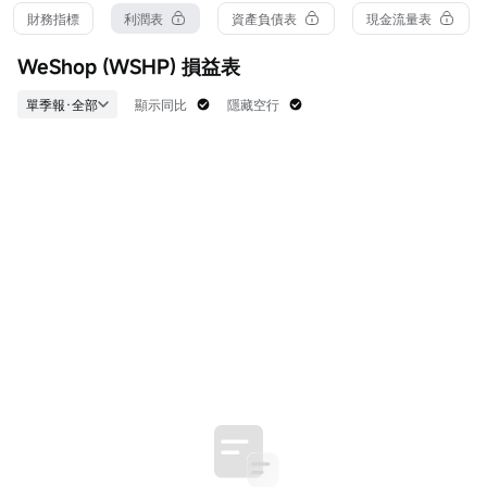
52周最高
市淨率
流通值
財務指標
利潤表
資產負債表
現金流量表
250.000
16.22
7326.51萬
52周最低
股息TTM
流通股
WeShop (WSHP) 損益表
4.325
--
1324.87萬
歷史最高
股息率TTM
振幅
單季報·全部
顯示同比
隱藏空行
250.000
--
18.98%
歷史最低
平均價
每手
4.325
5.391
1股