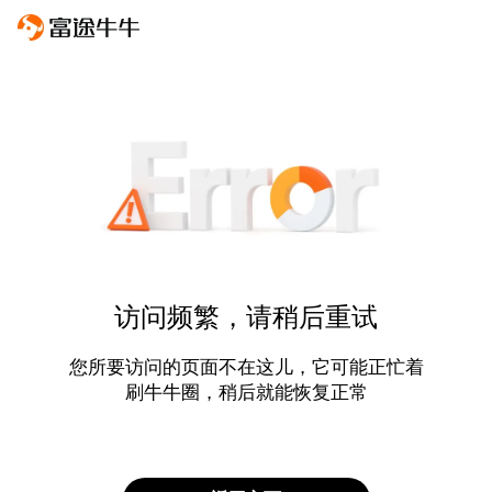
访问频繁，请稍后重试
您所要访问的页面不在这儿，它可能正忙着
刷牛牛圈，稍后就能恢复正常