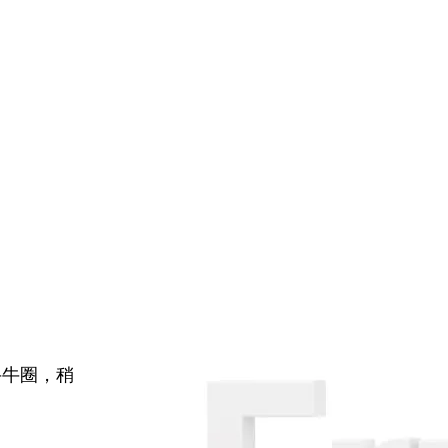
牛牛圈，稍