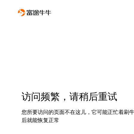
访问频繁，请稍后重试
您所要访问的页面不在这儿，它可能正忙着刷
后就能恢复正常