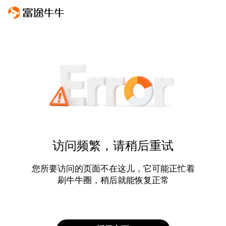
访问频繁，请稍后重试
您所要访问的页面不在这儿，它可能正忙着
刷牛牛圈，稍后就能恢复正常