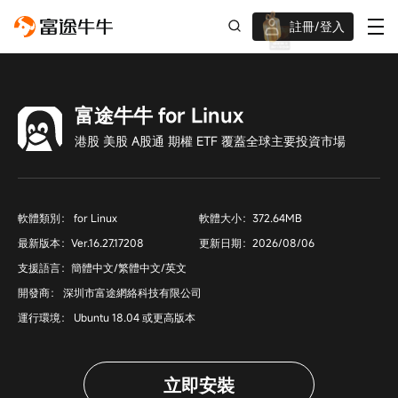
註冊/登入
迎新驚喜賞 股票/BTC等任你揀!
富途牛牛 for Linux
港股 美股 A股通 期權 ETF 覆蓋全球主要投資市場
軟體類別： for Linux
軟體大小：372.64MB
最新版本：Ver.16.27.17208
更新日期：2026/08/06
支援語言：簡體中文/繁體中文/英文
開發商： 深圳市富途網絡科技有限公司
運行環境： Ubuntu 18.04 或更高版本
立即安裝