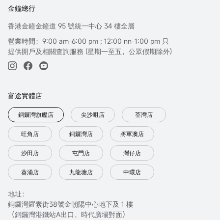
金鐘總行
香港金鐘金鐘道 95 號統一中心 34 樓全層
營業時間：9:00 am-6:00 pm ; 12:00 nn-1:00 pm 只
提供開戶及相關查詢服務 (星期一至五，公眾假期除外)
富途實體店
銅鑼灣旗艦店
尖沙咀店
荃灣店
旺角店
銅鑼灣店
將軍澳店
沙田店
屯門店
灣仔店
葵涌店
九龍塘店
中環店
地址：
銅鑼灣羅素街38號金朝陽中心地下及 1 樓
（銅鑼灣港鐵站A出口，時代廣場對面）