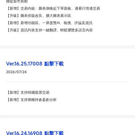
捕捉股市異動
【新增】交易內嵌：圖表側喚起下單面板，邊看行情邊交易
【升級】圖表排版改良，擴大圖表展示區
【新增】新增功能區，一屏盡覽AI、報價、評論及資訊
【升級】資訊列表支持一鍵翻譯，輕鬆瀏覽多語言內容
Ver.16.25.17008
點擊下載
2026/07/24
【新增】支持韓國股票交易
【新增】支持期權持倉盈虧分析
Ver.16.24.16908
點擊下載