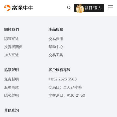
註冊/登入
迎新驚喜賞 股票/BTC等任你揀!
關於我們
產品服務
認識富途
交易費用
投資者關係
幫助中心
加入富途
交易工具
協議聲明
客戶服務專線
免責聲明
+852 2523 3588
服務條款
交易日：全天24小時
隱私聲明
非交易日：9:30-21:30
其他查詢