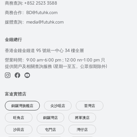
商務查詢: +852 2523 3588
商務合作：BD@futuhk.com
媒體查詢：media@futuhk.com
金鐘總行
香港金鐘金鐘道 95 號統一中心 34 樓全層
營業時間：9:00 am-6:00 pm ; 12:00 nn-1:00 pm 只
提供開戶及相關查詢服務 (星期一至五，公眾假期除外)
富途實體店
銅鑼灣旗艦店
尖沙咀店
荃灣店
旺角店
銅鑼灣店
將軍澳店
沙田店
屯門店
灣仔店