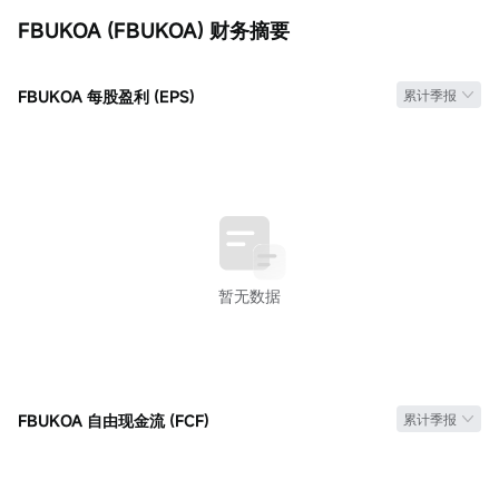
52周最低
每股收益TTM
流通值
FBUKOA (FBUKOA) 财务摘要
0.465
--
0
历史最高
市盈率(静)
流通股
0.660
0.00
0
FBUKOA 每股盈利 (EPS)
累计季报
历史最低
每股收益(静)
振幅
0.460
--
0.00%
股息TTM
市净率
每手
--
0.00
1股
股息率TTM
--
暂无数据
FBUKOA 自由现金流 (FCF)
累计季报