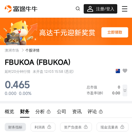
注册/登入
迎新重磅礼 股票/BTC等任你选!
澳洲市场
个股详情
FBUKOA (FBUKOA)
延时20分钟行情
未开盘 12/03 15:58 (悉尼)
0.465
总市值
0
0.000
0.00%
市盈率(静)
0.00
最高价
最低价
成交量
0.000
0.000
0股
概览
财务
分析
公司
资讯
评论
今开
昨收
成交额
0.000
0.465
0.00
52周最高
换手率
总股本
财务指标
利润表
资产负债表
现金流量表
0.465
0.00%
0