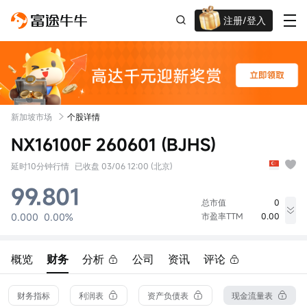
注册/登入
迎新重磅礼 股票/BTC等任你选!
新加坡市场
个股详情
NX16100F 260601 (BJHS)
延时10分钟行情
已收盘 03/06 12:00 (北京)
99.801
总市值
0
0.000
0.00%
市盈率TTM
0.00
最高价
最低价
成交量
0.000
0.000
0股
概览
财务
分析
公司
资讯
评论
今开
昨收
成交额
0.000
99.801
0.00
52周最高
换手率
总股本
财务指标
利润表
资产负债表
现金流量表
99.801
0.00%
0