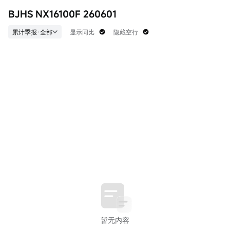
52周最低
每股收益TTM
流通值
BJHS NX16100F 260601
98.900
--
0
历史最高
市盈率(静)
流通股
累计季报·全部
显示同比
隐藏空行
104.000
0.00
0
历史最低
每股收益(静)
振幅
97.800
--
0.00%
股息TTM
市净率
每手
--
0.00
10股
股息率TTM
--
暂无内容